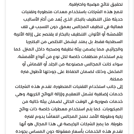
تحقيق نتائج مرضية واحترافية.
تتميز هذه الشركات باستخدام معدات متطورة وتقنيات
حديثة مثل التنظيف بالبخار، الذي يُعد من أكثر الأساليب
فعالية في تنظيف المجالس بعمق دون التسبب في تلف
الأقمشة أو الألوان. التنظيف بالبخار لا يقتصر على إزالة الأتربة
السطحية فقط، بل يمتد ليشمل التخلص من البكتيريا
والجراثيم، مما يضمن بيئة نظيفة وصحية داخل المنزل. كما
يتم استخدام منظفات خاصة لكل نوع من أنواع الأقمشة،
سواء كانت المجالس مصنوعة من الجلد أو القماش أو
المخمل، وذلك لضمان الحفاظ على جودتها لأطول فترة
ممكنة.
إلى جانب استخدام التقنيات المتطورة، تقدم هذه الشركات
خدمات إضافية تشمل التعقيم وإزالة الروائح الكريهة، وهي
خدمات ضرورية في الوقت الحالي لضمان بيئة خالية من
الميكروبات. كما يتم استخدام معطرات خاصة ذات روائح
زكية وطويلة الأمد تمنح المجالس انتعاشًا يدوم لفترة
طويلة. ما يميز الشركات الرخيصة في هذا المجال هو أنها
تقدم هذه الخدمات بأسعار معقولة دون المساس بجودة