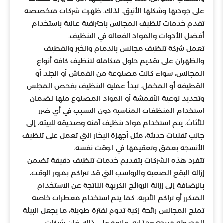
على جودتها وشكلها الأنيق. لذلك، ظهرت شركات متخصصة
تقدم خدمات تنظيف المجالس باحترافية عالية باستخدام
أفضل الأدوات والمواد الفعالة في التنظيف.
تعمل شركة تنظيف مجالس بالدمام والخبر والقطيف
والظهران على تقديم حلول متكاملة لتنظيف كافة أنواع
المجالس، سواء كانت مصنوعة من القماش أو الجلد أو
القطيفة أو المخمل. تبدأ عملية التنظيف بفحص المجلس
وتحديد نوعية الأقمشة أو المواد المصنوع منها لضمان
استخدام المنظفات المناسبة دون التسبب في أي ضرر
للأثاث. يتم استخدام مواد تنظيف آمنة وصديقة للبيئة، إلى
جانب تقنيات حديثة، مثل أجهزة البخار التي تعمل على تنظيف
الأنسجة بعمق وتعقيمها في الوقت نفسه.
تتفرد هذه الشركات بتقديم خدمات تنظيف دقيقة تضمن
إزالة البقع الصعبة والرواسب التي قد تتراكم بمرور الوقت،
بالإضافة إلى إزالة الروائح الكريهة الناتجة عن الاستخدام
المتكرر أو تراكم الأتربة. كما يتم استخدام معطرات خاصة
تمنح المجالس رائحة زكية تدوم لفترة طويلة، ما يجعل البيئة
المحيطة مريحة وجذابة. علاوة على ذلك، فإن شركات