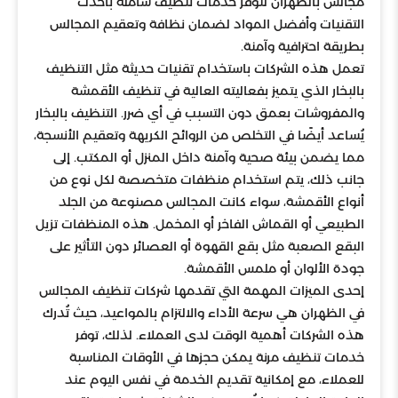
مجالس بالظهران لتوفر خدمات تنظيف شاملة بأحدث
التقنيات وأفضل المواد لضمان نظافة وتعقيم المجالس
بطريقة احترافية وآمنة.
تعمل هذه الشركات باستخدام تقنيات حديثة مثل التنظيف
بالبخار الذي يتميز بفعاليته العالية في تنظيف الأقمشة
والمفروشات بعمق دون التسبب في أي ضرر. التنظيف بالبخار
يُساعد أيضًا في التخلص من الروائح الكريهة وتعقيم الأنسجة،
مما يضمن بيئة صحية وآمنة داخل المنزل أو المكتب. إلى
جانب ذلك، يتم استخدام منظفات متخصصة لكل نوع من
أنواع الأقمشة، سواء كانت المجالس مصنوعة من الجلد
الطبيعي أو القماش الفاخر أو المخمل. هذه المنظفات تزيل
البقع الصعبة مثل بقع القهوة أو العصائر دون التأثير على
جودة الألوان أو ملمس الأقمشة.
إحدى الميزات المهمة التي تقدمها شركات تنظيف المجالس
في الظهران هي سرعة الأداء والالتزام بالمواعيد، حيث تُدرك
هذه الشركات أهمية الوقت لدى العملاء. لذلك، توفر
خدمات تنظيف مرنة يمكن حجزها في الأوقات المناسبة
للعملاء، مع إمكانية تقديم الخدمة في نفس اليوم عند