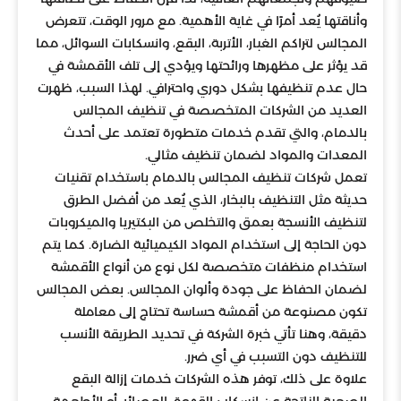
وأناقتها يُعد أمرًا في غاية الأهمية. مع مرور الوقت، تتعرض
المجالس لتراكم الغبار، الأتربة، البقع، وانسكابات السوائل، مما
قد يؤثر على مظهرها ورائحتها ويؤدي إلى تلف الأقمشة في
حال عدم تنظيفها بشكل دوري واحترافي. لهذا السبب، ظهرت
العديد من الشركات المتخصصة في تنظيف المجالس
بالدمام، والتي تقدم خدمات متطورة تعتمد على أحدث
المعدات والمواد لضمان تنظيف مثالي.
تعمل شركات تنظيف المجالس بالدمام باستخدام تقنيات
حديثة مثل التنظيف بالبخار، الذي يُعد من أفضل الطرق
لتنظيف الأنسجة بعمق والتخلص من البكتيريا والميكروبات
دون الحاجة إلى استخدام المواد الكيميائية الضارة. كما يتم
استخدام منظفات متخصصة لكل نوع من أنواع الأقمشة
لضمان الحفاظ على جودة وألوان المجالس. بعض المجالس
تكون مصنوعة من أقمشة حساسة تحتاج إلى معاملة
دقيقة، وهنا تأتي خبرة الشركة في تحديد الطريقة الأنسب
للتنظيف دون التسبب في أي ضرر.
علاوة على ذلك، توفر هذه الشركات خدمات إزالة البقع
الصعبة الناتجة عن انسكاب القهوة، العصائر، أو الأطعمة.