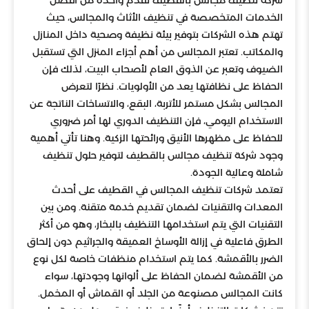
الخدمات المتخصصة في تنظيف الأثاث والمجالس، حيث
تهتم هذه الشركات بتوفير بيئة نظيفة وصحية داخل المنازل
والمكاتب. تعتبر المجالس من أهم أجزاء المنزل التي تستقبل
الضيوف وتعبر عن الذوق العام لأصحاب البيت، لذلك فإن
الحفاظ على نظافتها يعد من الأولويات. نظرًا لتعرض
المجالس بشكل مستمر للأتربة، البقع، والاتساخات الناتجة عن
الاستخدام اليومي، فإن التنظيف الدوري لها أمر ضروري
للحفاظ على مظهرها الأنيق ورائحتها الزكية. وهنا تأتي أهمية
وجود شركة تنظيف مجالس بالقطيف لتوفير حلول تنظيف
شاملة وعالية الجودة.
تعتمد شركات تنظيف المجالس في القطيف على أحدث
المعدات والتقنيات لضمان تقديم خدمة متقنة. ومن بين
التقنيات التي يتم استخدامها التنظيف بالبخار، وهو من أكثر
الطرق فاعلية في إزالة الأوساخ العميقة والجراثيم دون إلحاق
الضرر بالأقمشة. كما يتم استخدام منظفات خاصة لكل نوع
من الأقمشة لضمان الحفاظ على ألوانها وجودتها، سواء
كانت المجالس مصنوعة من الجلد أو القماش أو المخمل.