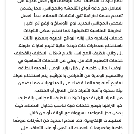
تتميز شركات التنظيف أيضًا بتوظيف فرق عمل مدربة على
التعامل مع كافة أنواع الأقمشة والمجالس، مما يضمن
تقديم خدمة احترافية تلبي احتياجات العملاء. يبدأ العمل
بفحص المجالس لتحديد نوع الأوساخ والبقع ثم اختيار
الطريقة المناسبة لتنظيفها. كما تقدم بعض الشركات
خدمات إضافية مثل إزالة الروائح الكريهة وتعطير الأثاث
باستخدام معطرات ذات جودة عالية تدوم لفترات طويلة.
إلى جانب تنظيف المجالس، تقدم شركات التنظيف بالقطيف
خدمات التعقيم الشامل، وهي من الخدمات الأساسية في
الوقت الحالي، خاصة في ظل تزايد الوعي بأهمية النظافة
والتعقيم للوقاية من الأمراض والجراثيم. يتم استخدام مواد
تعقيم آمنة وفعالة للقضاء على الميكروبات، مما يضمن
بيئة صحية وآمنة للأفراد داخل المنزل أو المكتب.
من المزايا التي تقدمها شركات تنظيف المجالس بالقطيف
هو التزامها بتوفير خدمات مرنة تناسب جداول العملاء، حيث
يمكن حجز المواعيد بسهولة عبر الهاتف أو من خلال
التطبيقات الإلكترونية. كما تقدم العديد من الشركات عروضًا
خاصة وخصومات للعملاء الدائمين أو عند التعاقد على