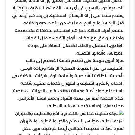
أفضل الطرق لتنظيف المجالس بعمق وإزالة الأتربة والبقع
الصعبة دون التسبب في أي تلف للأقمشة. التنظيف بالبخار لا
يقتصر فقط على إزالة الأوساخ السطحية، بل يساهم أيضًا في
قتل البكتيريا والجراثيم، مما يضمن بيئة صحية ونظيفة
لجميع أفراد العائلة. كما يتم استخدام منظفات متخصصة
وآمنة، تتوافق مع مختلف أنواع الأقمشة مثل القماش
العادي، المخمل، والجلد، لضمان الحفاظ على جودة
المجالس وألوانها الأصلية.
ميزة أخرى مهمة هي تقديم خدمة التعقيم إلى جانب
التنظيف. في ظل الظروف الصحية الراهنة وزيادة الوعي
بأهمية النظافة الشخصية والعامة، توفر شركات التنظيف في
الدمام والخبر والقطيف والظهران خدمات تعقيم شاملة
باستخدام مواد آمنة وفعالة معتمدة من الجهات المختصة.
هذه الخدمة تُعزز من صحة الأفراد وتمنع انتشار الأمراض،
مما يجعلها إضافة قيمة لعملية التنظيف.
شركة تنظيف مجالس بالدمام والخبر والقطيف والظهران
تتفرد شركات تنظيف المجالس أيضًا بتوظيف فرق عمل