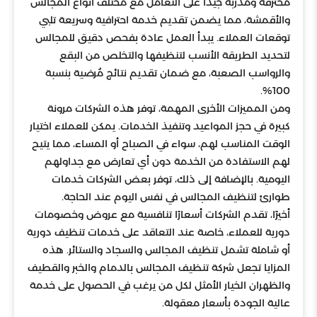
محترفة ومدربة جيدًا على التعامل مع مختلف أنواع المجالس
والأقمشة، مما يضمن تقديم خدمة احترافية وسريعة تلبي
توقعات العملاء. يبدأ العمل عادة بفحص دقيق للمجالس
لتحديد الطريقة الأنسب لتنظيفها والتخلص من البقع
والرواسب الصعبة، مع ضمان تقديم نتائج مُرضية بنسبة
100%.
ومن المميزات الأخرى المهمة، توفر هذه الشركات مرونة
كبيرة في حجز المواعيد وتنفيذ الخدمات. يمكن للعملاء اختيار
الوقت المناسب لهم، سواء في الصباح أو المساء، مما يتيح
لهم الاستفادة من الخدمة دون أي تعارض مع جداولهم
اليومية. بالإضافة إلى ذلك، توفر بعض الشركات خدمات
طوارئ لتنظيف المجالس في نفس اليوم عند الحاجة.
أخيرًا، تقدم الشركات أسعارًا تنافسية مع عروض وخصومات
دورية للعملاء، خاصة عند التعاقد على خدمات تنظيف دورية
أو شاملة تشمل تنظيف المجالس والسجاد والستائر. هذه
المزايا تجعل شركة تنظيف المجالس بالدمام والخبر والقطيف
والظهران الخيار الأمثل لكل من يرغب في الحصول على خدمة
عالية الجودة بأسعار معقولة.